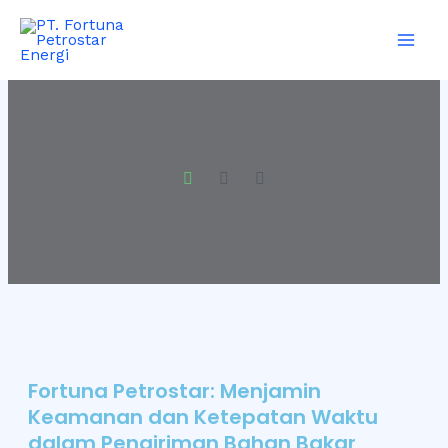
Skip
Mai
to
Men
content
Fortuna Petrostar: Menjamin
Keamanan dan Ketepatan Waktu
dalam Pengiriman Bahan Bakar